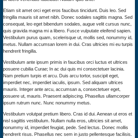
Etiam sit amet orci eget eros faucibus tincidunt. Duis leo. Sed
fringilla mauris sit amet nibh. Donec sodales sagittis magna. Sed
consequat, leo eget bibendum sodales, augue velit cursus nunc,
quis gravida magna mi a libero. Fusce vulputate eleifend sapien.
Vestibulum purus quam, scelerisque ut, mollis sed, nonummy id,
metus. Nullam accumsan lorem in dui. Cras ultricies mi eu turpis
hendrerit fringilla.
Vestibulum ante ipsum primis in faucibus orci luctus et ultrices
posuere cubilia Curae; In ac dui quis mi consectetuer lacinia.
Nam pretium turpis et arcu. Duis arcu tortor, suscipit eget,
imperdiet nec, imperdiet iaculis, ipsum. Sed aliquam ultrices
mauris. Integer ante arcu, accumsan a, consectetuer eget,
posuere ut, mauris. Praesent adipiscing. Phasellus ullamcorper
ipsum rutrum nunc. Nunc nonummy metus.
Vestibulum volutpat pretium libero. Cras id dui. Aenean ut eros et
nisl sagittis vestibulum. Nullam nulla eros, ultricies sit amet,
nonummy id, imperdiet feugiat, pede. Sed lectus. Donec mollis
hendrerit risus. Phasellus nec sem in justo pellentesque facilisis.