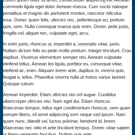
commodo ligula eget dolor. Aenean massa. Cum sociis natoque
penatibus et magnis dis parturient montes, nascetur ridiculus
mus. Donec quam felis, ultricies nec, pellentesque eu, pretium
quis, sem. Nulla consequat massa quis enim. Donec pede justo,
fringilla vel, aliquet nec, vulputate eget, arcu.
In enim justo, rhoncus ut, imperdiet a, venenatis vitae, justo.
Nullam dictum felis eu pede mollis pretium. Integer tincidunt. Cras
dapibus. Vivamus elementum semper nisi. Aenean vulputate
eleifend tellus. Aenean leo ligula, porttitor eu, consequat vitae,
eleifend ac, enim. Aliquam lorem ante, dapibus in, viverra quis,
feugiat a, tellus. Phasellus viverra nulla ut metus varius laoreet.
Quisque rutrum.
Aenean imperdiet. Etiam ultricies nisi vel augue. Curabitur
ullamcorper ultricies nisi. Nam eget dui. Etiam rhoncus.
Maecenas tempus, tellus eget condimentum rhoncus, sem quam
semper libero, sit amet adipiscing sem neque sed ipsum. Nam
quam nunc, blandit vel, luctus pulvinar, hendrerit id, lorem.
Maecenas nec odio et ante tincidunt tempus. Donec vitae sapien
ut libero venenatis faucibus. Nullam quis ante.