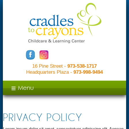
16 Pine Street -
973-538-1717
Headquarters Plaza -
973-998-9494
c
Menu
PRIVACY POLICY
Lorem ipsum dolor sit amet, consectetuer adipiscing elit. Aenean